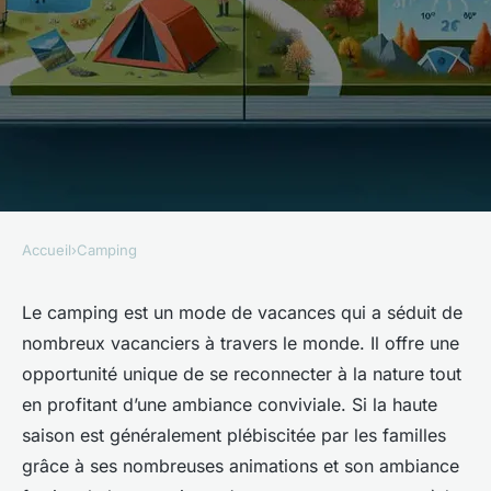
Accueil
›
Camping
CAMPING
Quels sont les avantages du
Le camping est un mode de vacances qui a séduit de
nombreux vacanciers à travers le monde. Il offre une
camping en basse saison et
opportunité unique de se reconnecter à la nature tout
comment en profiter au
en profitant d’une ambiance conviviale. Si la haute
mieux?
saison est généralement plébiscitée par les familles
grâce à ses nombreuses animations et son ambiance
Sarah
•
10 mars 2024
•
6 min de lecture