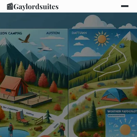
📰
Gaylordsuites