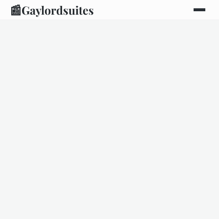
📰
Gaylordsuites