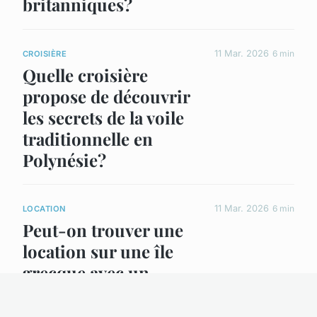
britanniques?
11 Mar. 2026
6 min
CROISIÈRE
Quelle croisière
propose de découvrir
les secrets de la voile
traditionnelle en
Polynésie?
11 Mar. 2026
6 min
LOCATION
Peut-on trouver une
location sur une île
grecque avec un
cours de philosophie
antique?