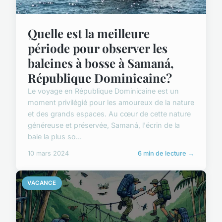
Quelle est la meilleure
période pour observer les
baleines à bosse à Samaná,
République Dominicaine?
Le voyage en République Dominicaine est un
moment privilégié pour les amoureux de la nature
et des grands espaces. Au cœur de cette nature
généreuse et préservée, Samaná, l'écrin de la
baie la plus so...
10 mars 2024
6 min de lecture →
VACANCE