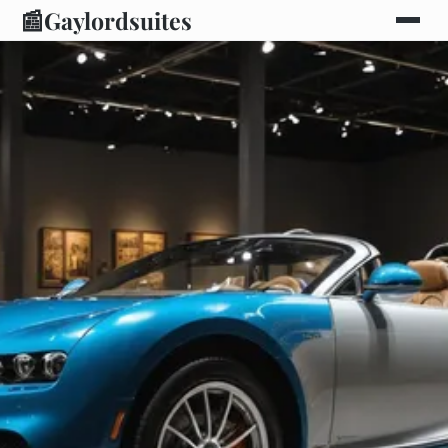
📰
Gaylordsuites