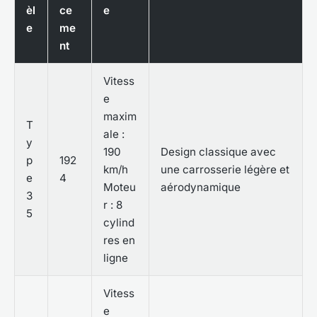
èl
ce
e
e
me
nt
Vitess
e
maxim
T
ale :
y
190
Design classique avec
p
192
km/h
une carrosserie légère et
e
4
Moteu
aérodynamique
3
r : 8
5
cylind
res en
ligne
Vitess
e