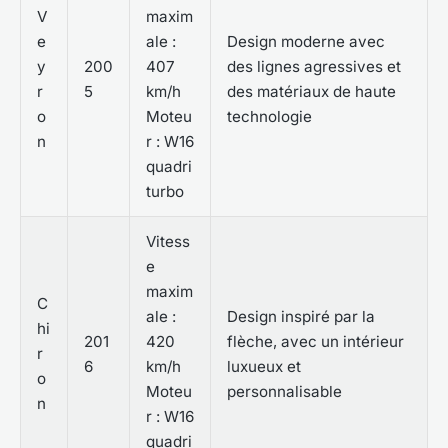
V
maxim
e
ale :
Design moderne avec
y
200
407
des lignes agressives et
r
5
km/h
des matériaux de haute
o
Moteu
technologie
n
r : W16
quadri
turbo
Vitess
e
maxim
C
ale :
Design inspiré par la
hi
201
420
flèche, avec un intérieur
r
6
km/h
luxueux et
o
Moteu
personnalisable
n
r : W16
quadri