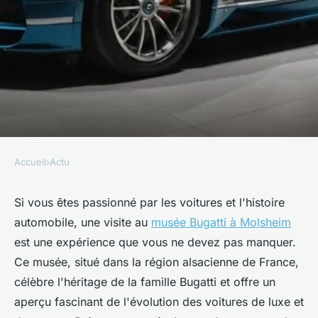
Accueil
›
Actu
ACTU
Découverte des trésors du
Si vous êtes passionné par les voitures et l'histoire
automobile, une visite au
musée Bugatti à Molsheim
musée bugatti à molsheim
est une expérience que vous ne devez pas manquer.
Ce musée, situé dans la région alsacienne de France,
Sarah
•
28 janvier 2025
•
6 min de lecture
célèbre l'héritage de la famille Bugatti et offre un
aperçu fascinant de l'évolution des voitures de luxe et