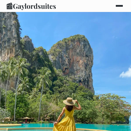
📰
Gaylordsuites