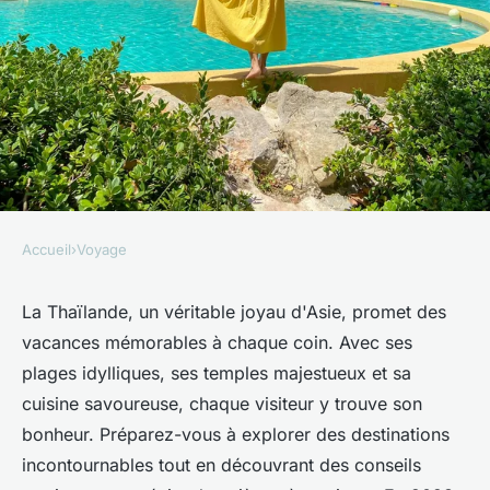
Accueil
›
Voyage
VOYAGE
Planifiez des vacances
La Thaïlande, un véritable joyau d'Asie, promet des
vacances mémorables à chaque coin. Avec ses
inoubliables en Thaïlande
plages idylliques, ses temples majestueux et sa
cette année
cuisine savoureuse, chaque visiteur y trouve son
bonheur. Préparez-vous à explorer des destinations
Sarah
•
14 janvier 2025
•
8 min de lecture
incontournables tout en découvrant des conseils