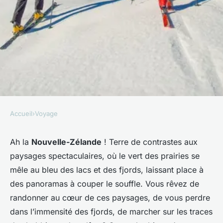
Accueil
›
Voyage
VOYAGE
Quelles sont les meilleures
Ah la
Nouvelle-Zélande
! Terre de contrastes aux
paysages spectaculaires, où le vert des prairies se
routes de randonnée pour
mêle au bleu des lacs et des fjords, laissant place à
découvrir les fjords de
des panoramas à couper le souffle. Vous rêvez de
Nouvelle-Zélande ?
randonner au cœur de ces paysages, de vous perdre
dans l’immensité des fjords, de marcher sur les traces
Sarah
•
3 mars 2024
•
6 min de lecture