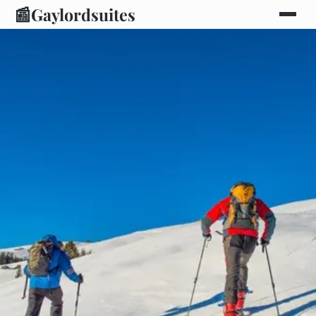
📰
Gaylordsuites