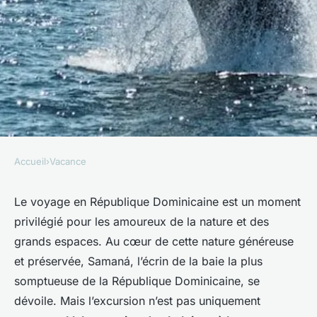
Accueil
›
Vacance
VACANCE
Quelle est la meilleure période
Le voyage en République Dominicaine est un moment
privilégié pour les amoureux de la nature et des
pour observer les baleines à
grands espaces. Au cœur de cette nature généreuse
bosse à Samaná, République
et préservée, Samaná, l’écrin de la baie la plus
Dominicaine?
somptueuse de la République Dominicaine, se
dévoile. Mais l’excursion n’est pas uniquement
Sarah
•
10 mars 2024
•
6 min de lecture