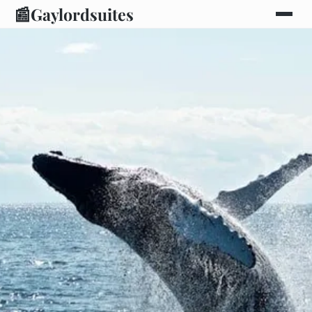
📰
Gaylordsuites