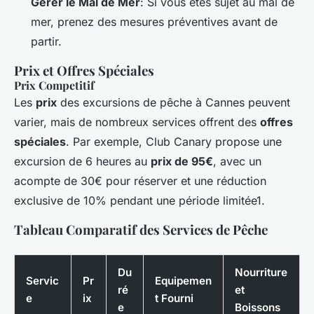
Gérer le Mal de Mer
: Si vous êtes sujet au mal de
mer, prenez des mesures préventives avant de
partir.
Prix et Offres Spéciales
Prix Competitif
Les
prix
des excursions de pêche à Cannes peuvent
varier, mais de nombreux services offrent des
offres
spéciales
. Par exemple, Club Canary propose une
excursion de 6 heures au
prix de 95€
, avec un
acompte de 30€ pour réserver et une réduction
exclusive de 10% pendant une période limitée1.
Tableau Comparatif des Services de Pêche
Du
Nourriture
Servic
Pr
Equipemen
ré
et
e
ix
t Fourni
e
Boissons