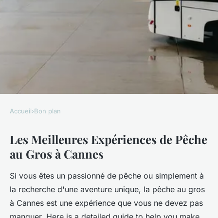
Accueil
›
Bon plan
BON PLAN
Les Meilleures Expériences de Pêche
Les meilleures expériences de
au Gros à Cannes
pêche au gros à cannes
Si vous êtes un passionné de pêche ou simplement à
Sarah
•
15 janvier 2025
•
5 min de lecture
la recherche d'une aventure unique, la pêche au gros
à Cannes est une expérience que vous ne devez pas
manquer. Here is a detailed guide to help you make