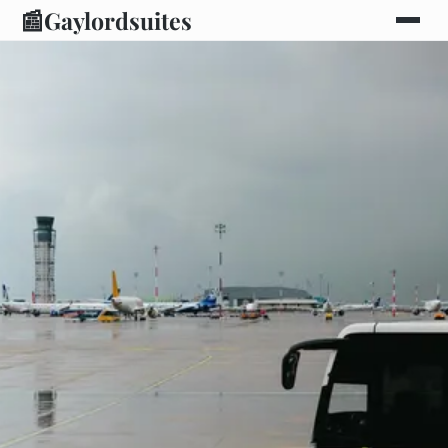
📰
Gaylordsuites