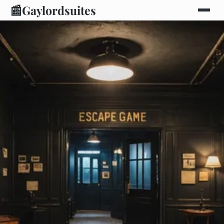
📰
Gaylordsuites