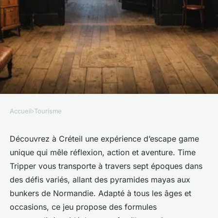
Accueil
›
Tourisme
TOURISME
Découvrez l'escape game à
Découvrez à Créteil une expérience d’escape game
unique qui mêle réflexion, action et aventure. Time
créteil : vivez l'aventure
Tripper vous transporte à travers sept époques dans
immersive !
des défis variés, allant des pyramides mayas aux
bunkers de Normandie. Adapté à tous les âges et
Sarah
•
13 octobre 2025
•
7 min de lecture
occasions, ce jeu propose des formules