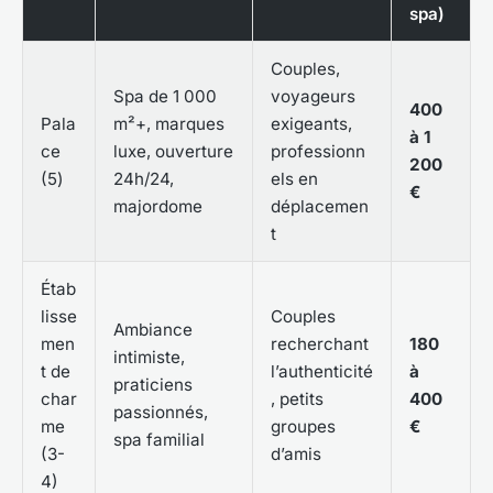
spa)
Couples,
Spa de 1 000
voyageurs
400
Pala
m²+, marques
exigeants,
à 1
ce
luxe, ouverture
professionn
200
(5
)
24h/24,
els en
€
majordome
déplacemen
t
Étab
lisse
Couples
Ambiance
men
recherchant
180
intimiste,
t de
l’authenticité
à
praticiens
char
, petits
400
passionnés,
me
groupes
€
spa familial
(3-
d’amis
4)