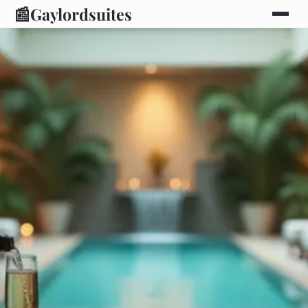
📰
Gaylordsuites