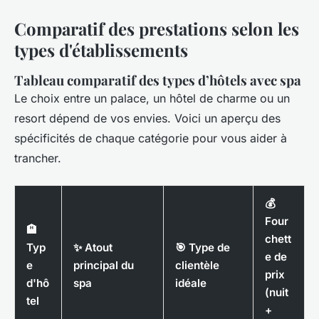
Comparatif des prestations selon les
types d'établissements
Tableau comparatif des types d’hôtels avec spa
Le choix entre un palace, un hôtel de charme ou un
resort dépend de vos envies. Voici un aperçu des
spécificités de chaque catégorie pour vous aider à
trancher.
💰
Four
🏨
chett
Typ
✨ Atout
🎯 Type de
e de
e
principal du
clientèle
prix
d'hô
spa
idéale
(nuit
tel
+