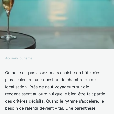
Accueil
›
Tourisme
TOURISME
Où trouver le meilleur hôtel
On ne le dit pas assez, mais choisir son hôtel n’est
plus seulement une question de chambre ou de
avec spa pour votre séjour
localisation. Près de neuf voyageurs sur dix
détente ?
reconnaissent aujourd’hui que le bien-être fait partie
des critères décisifs. Quand le rythme s’accélère, le
Éléanore
•
15/05/2026 10:51
•
9 min de lecture
besoin de ralentir devient vital. Une parenthèse