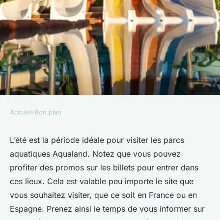
Accueil
›
Bon plan
BON PLAN
Profitez des promos sur les
L’été est la période idéale pour visiter les parcs
aquatiques Aqualand. Notez que vous pouvez
billets des parcs Aqualand !
profiter des promos sur les billets pour entrer dans
ces lieux. Cela est valable peu importe le site que
Sarah
•
17 juin 2024
•
3 min de lecture
vous souhaitez visiter, que ce soit en France ou en
Espagne. Prenez ainsi le temps de vous informer sur