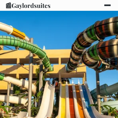
📰
Gaylordsuites